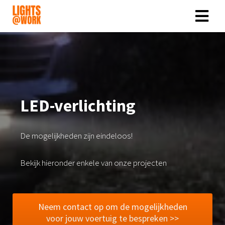
ngen
 policy
LED-verlichting
oneel
onele
De mogelijkheden zijn eindeloos!
s zijn
kelijk om
Bekijk hieronder enkele van onze projecten
bsite te
ken. Ze
 gebruikt
Neem contact op om de mogelijkheden
asisfuncties
voor jouw voertuig te bespreken >>
der deze