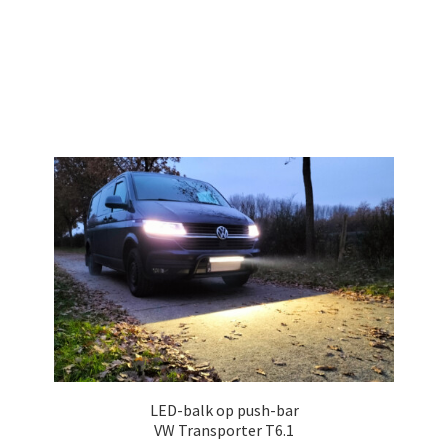
 op de
e. Hierdoor
 website-
ren
nte
enties
gebaseerd
 gedrag van
ezoeker.
uren
LED-balk op push-bar
VW Transporter T6.1