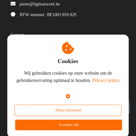
pieter@lightsatwork.be
BTW nummer: BE1003.859.829
Contact
Privacy
LED-verlichting
Cookies
Montage en customising
Wij gebruiken cookies op onze website om de
gebruikerservaring optimaal te houden.
Privacy policy
© Lights@work
Alleen functioneel
Accepteer alle