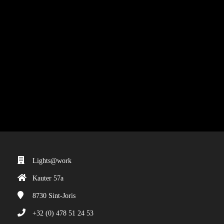
Lights@work
Kauter 57a
8730
Sint-Joris
+32 (0) 478 51 24 53