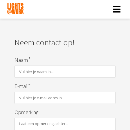
ngen
Neem contact op!
 policy
*
Naam
oneel
onele
s zijn
*
E-mail
kelijk om
bsite te
ken. Ze
Opmerking
 gebruikt
asisfuncties
der deze